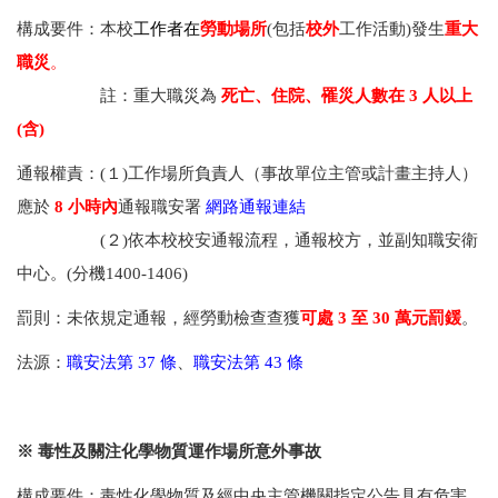
構成要件：本校
工作者在
勞動場所
(包括
校外
工作活動)發生
重大
職災
。
註：重大職災為
死亡、住院、罹災人數在 3 人以上
(含)
通報權責：(１)工作場所負責人（事故單位主管或計畫主持人）
應於
8 小時內
通報職安署
網路通報連結
(２)依
本校校安通報流程，通報校方，並副知職安衛
中心。(分機1400-1406)
罰則：未依規定通報，經勞動檢查查獲
可處 3 至 30 萬元罰鍰
。
法源：
職安法第 37 條
、
職安法第 43 條
※ 毒性及關注化學物質運作場所意外事故
構成要件：毒性化學物質及經中央主管機關指定公告具有危害