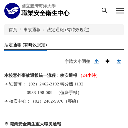
跳
國立臺灣海洋大學
到
職業安全衛生中心
主
要
內
首頁
事故通報
法定通報 (有時效規定)
容
區
法定通報 (有時效規定)
字體大小調整
小
中
大
本校意外事故通報統一流程：校安通報
（
24小時
）
➜
駐警隊：
（
02
）
2462-2192 轉分機 1132
0933-198-009
（
值班手機
）
➜ 校安中心：
（
02
）
2462-9976
（
專線
）
※ 職業安全衛生重大職災通報