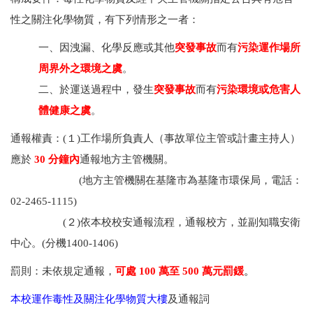
性之關注化學物質，有下列情形之一者：
一、因洩漏、化學反應或其他
突發事故
而有
污染運作場所
周界外之環境之虞
。
二、於運送過程中，發生
突發事故
而有
污染環境或危害人
體健康之虞
。
通報權責：
(１)
工作場所負責人
（
事故單位主管
或計畫主持人）
應於
30 分鐘內
通報地方主管機關。
(
地方主管機關在基隆市為基隆市環保局，電話：
02-2465-1115)
(２)
依
本校校安通報流程，通報校方，並副知職安衛
中心。
(分機1400-1406)
罰則：
未依規定通報，
可處 100 萬至 500 萬元罰鍰
。
本校運作毒性及關注化學物質大樓
及通報詞