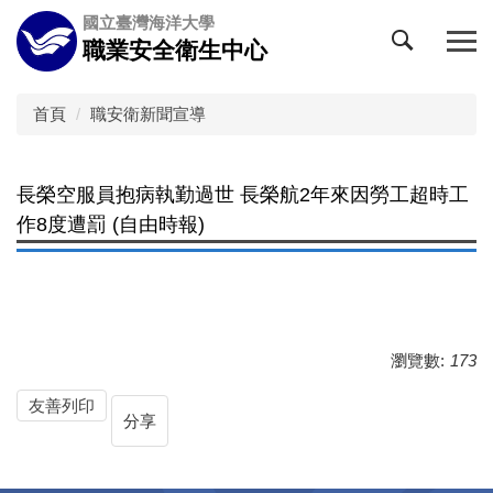
跳
國立臺灣海洋大學
到
職業安全衛生中心
主
要
內
首頁
職安衛新聞宣導
容
區
長榮空服員抱病執勤過世 長榮航2年來因勞工超時工
作8度遭罰 (自由時報)
瀏覽數:
173
友善列印
分享