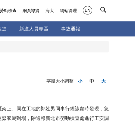
EN
勞動檢查
網頁導覽
海大
網站管理
促進
新進人員專區
事故通報
字體大小調整
小
中
大
鷹架上。同在工地的鄭姓男同事行經該處時發現，急
連繫家屬到場，除通報新北市勞動檢查處進行工安調