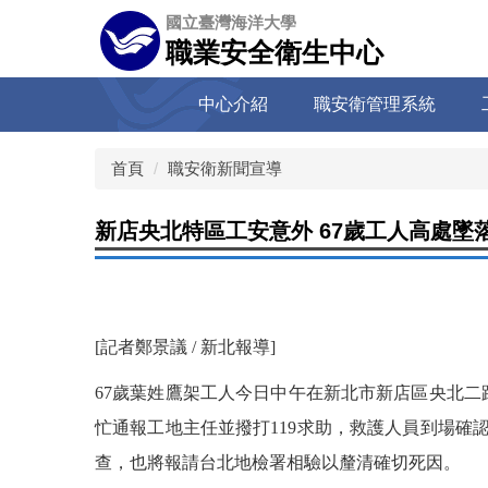
跳
國立臺灣海洋大學
到
職業安全衛生中心
主
要
中心介紹
職安衛管理系統
內
容
區
首頁
職安衛新聞宣導
新店央北特區工安意外 67歲工人高處墜落
[記者鄭景議 / 新北報導]
67
歲葉姓鷹架工人今日中午在新北市新店區央北二
忙通報工地主任並撥打119求助，救護人員到場
查，也將報請台北地檢署相驗以釐清確切死因。