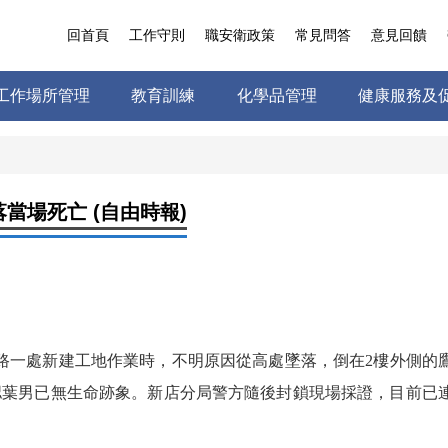
回首頁
工作守則
職安衛政策
常見問答
意見回饋
工作場所管理
教育訓練
化學品管理
健康服務及
當場死亡 (自由時報)
路一處新建工地作業時，不明原因從高處墜落，倒在2樓外側的
確認葉男已無生命跡象。新店分局警方隨後封鎖現場採證，目前已