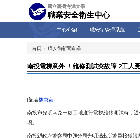
跳
國立臺灣海洋大學
到
職業安全衛生中心
主
要
中心介紹
職安衛管理系統
內
容
區
首頁
職安衛新聞宣導
南投電梯意外 ！維修測試突故障 2工人受
[記者
劉慧茹
]
南投市光明南路一處工地進行電梯維修測試時，設
場。
南投縣政府警察局中興分局光明派出所警員接獲報