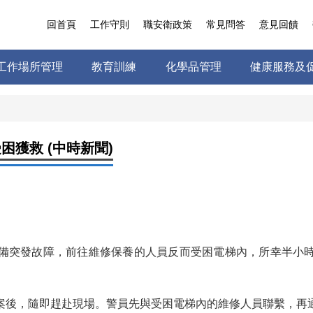
回首頁
工作守則
職安衛政策
常見問答
意見回饋
工作場所管理
教育訓練
化學品管理
健康服務及
困獲救 (中時新聞)
備突發故障，前往維修保養的人員反而受困電梯內，所幸半小
案後，隨即趕赴現場。警員先與受困電梯內的維修人員聯繫，再