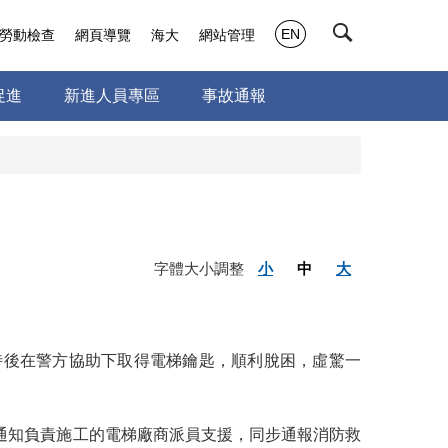
EN
勞動檢查
網頁導覽
海大
網站管理
促進
新進人員專區
事故通報
字體大小調整
小
中
大
時後在警方協助下取得電梯鑰匙，順利脫困，虛驚一
通知負責施工的電梯廠商派員支援，同步通報消防救