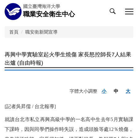
跳
國立臺灣海洋大學
到
職業安全衛生中心
主
要
內
首頁
職安衛新聞宣導
容
區
再興中學實驗室起火學生燒傷 家長怒控師長7人結果
出爐 (自由時報)
字體大小調整
小
中
大
[記者吳昇儒 / 台北報導]
就讀台北市私立再興高級中學的一名高中生去年5月實驗課
下課時，因與同學們操作時失誤，造成頭臉等處12％燒傷，