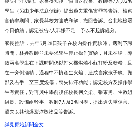
喪失排汗功能。家長得知後，憤而對校長、教師等7人與2名
學生（另由少年法庭偵辦）提出過失重傷害罪等告訴。檢察
官偵辦期間，家長與校方達成和解，撤回告訴。台北地檢署
今日偵結，認定被告7人罪嫌不足，予以不起訴處分。
家長控訴，去年5月28日孩子在校內操作實驗時，遇到下課
時間，林姓教師並未要求學生停止操作實驗，且未在場，導
致兩名學生在下課時間仍以打火機燃燒小蘇打粉及糖粉，且
在一旁倒酒精，過程中不慎產生火焰，造成自家孩子臉、頸
部及右手二至三度燒傷，喪失排汗功能；認定校方及操作學
生有責任，對再興中學前後任校長柯文柔、張東勇、生教組
組長、設備組幹事、教師7人及2名同學，提出過失重傷害、
過失以其他爆裂炸燬物品等告訴。
詳見原始新聞全文