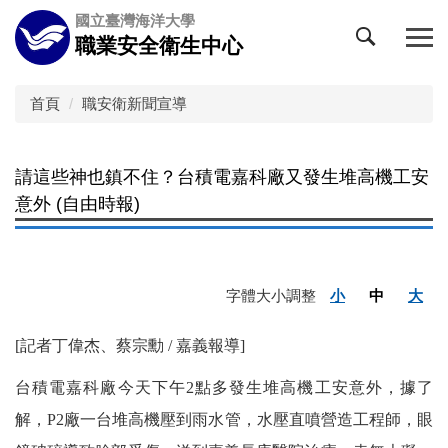
跳
國立臺灣海洋大學
到
職業安全衛生中心
主
要
內
首頁
職安衛新聞宣導
容
區
請這些神也鎮不住？台積電嘉科廠又發生堆高機工安
意外 (自由時報)
字體大小調整
小
中
大
[記者丁偉杰、蔡宗勳 / 嘉義報導]
台積電嘉科廠今天下午2點多發生堆高機工安意外，據了
解，P2廠一台堆高機壓到雨水管，水壓直噴營造工程師，眼