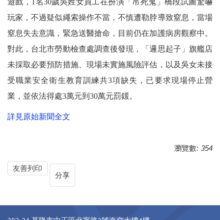
遊戲，1名30歲吳姓女員工在扮演「吊死鬼」橋段試圖驚嚇
玩家，不過疑似繩索操作不當，不慎遭勒脖導致窒息，當場
窒息失去意識，緊急送醫搶命，目前仍在加護病房觀察中。
對此，台北市勞動檢查處調查後發現，「邏思起子」旗艦店
未採取必要預防措施、現場未實施風險評估，以及吳女未接
受職業安全衛生教育訓練共3項缺失，已要求現場停止營
業，並依法得處3萬元到30萬元罰鍰。
詳見原始新聞全文
瀏覽數:
354
友善列印
分享