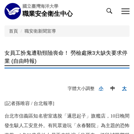
跳
國立臺灣海洋大學
到
職業安全衛生中心
主
要
內
首頁
職安衛新聞宣導
容
區
女員工扮鬼遭勒頸險喪命！ 勞檢處揪3大缺失要求停
業 (自由時報)
字體大小調整
小
中
大
[記者孫唯容 / 台北報導]
台北市信義區知名密室逃脫「邏思起子」旗艦店，10日晚間
發生駭人工安意外。有民眾遊玩「永春醫院」為主題的恐怖