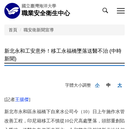
跳
國立臺灣海洋大學
到
職業安全衛生中心
主
要
內
首頁
職安衛新聞宣導
容
區
新北永和工安意外！移工永福橋墜落送醫不治 (中時
新聞)
字體大小調整
小
中
大
[記者
王揚傑
]
新北市永和區永福橋下自來水公司今（10）日上午施作水管
改善工程，印尼籍移工不慎從10公尺高處墜落，頭部重創陷