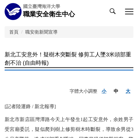
跳
國立臺灣海洋大學
到
職業安全衛生中心
主
要
內
首頁
職安衛新聞宣導
容
區
新北工安意外！疑樹木突斷裂 修剪工人墜3米頭部重
創不治 (自由時報)
字體大小調整
小
中
大
[記者陸運鋒 / 新北報導]
新北市新店區灣潭路今天上午發生1起工安意外，余姓男子
受宮廟委託，疑似爬到樹上修剪樹木時斷裂，導致余男從3