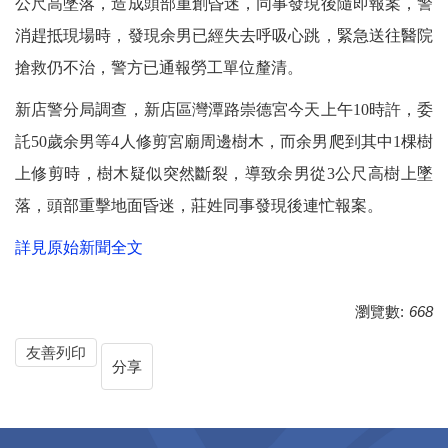
公尺高墜落，造成頭部重創昏迷，同事發現後隨即報案，警
消趕抵現場時，發現余男已經失去呼吸心跳，緊急送往醫院
搶救仍不治，警方已通報勞工單位釐清。
新店警分局調查，新店區灣潭路崇德宮今天上午10時許，委
託50歲余男等4人修剪宮廟周邊樹木，而余男爬到其中1棵樹
上修剪時，樹木疑似突然斷裂，導致余男從3公尺高樹上墜
落，頭部重擊地面昏迷，莊姓同事發現後連忙報案。
詳見原始新聞全文
瀏覽數:
668
友善列印
分享