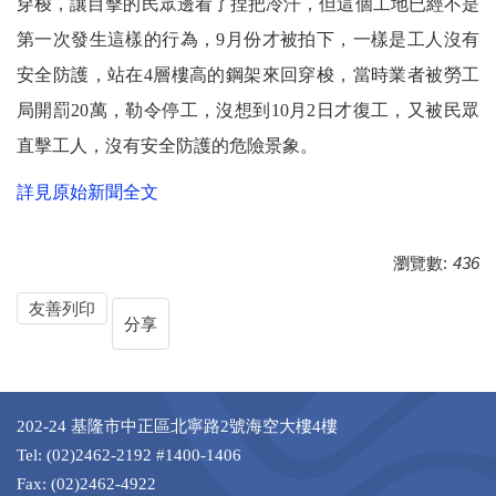
穿梭，讓目擊的民眾邊看了捏把冷汗，但這個工地已經不是
第一次發生這樣的行為，9月份才被拍下，一樣是工人沒有
安全防護，站在4層樓高的鋼架來回穿梭，當時業者被勞工
局開罰20萬，勒令停工，沒想到10月2日才復工，又被民眾
直擊工人，沒有安全防護的危險景象。
詳見原始新聞全文
瀏覽數:
436
友善列印
分享
202-24 基隆市中正區北寧路2號海空大樓4樓
Tel: (02)2462-2192 #1400-1406
Fax: (02)2462-4922