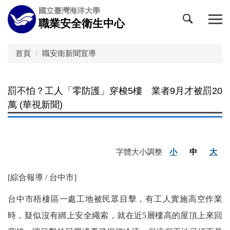
跳
國立臺灣海洋大學
到
職業安全衛生中心
主
要
內
首頁
職安衛新聞宣導
容
區
罰不怕？工人「零防護」穿梭5樓 業者9月才被罰20
萬 (華視新聞)
字體大小調整
小
中
大
[綜合報導 / 台中市]
台中市梧棲區一處工地被民眾目擊，有工人實施高空作業
時，疑似沒有綁上安全繩索，就在近5層樓高的屋頂上來回