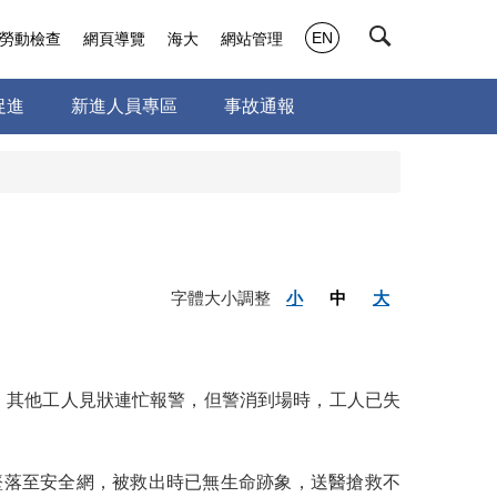
EN
勞動檢查
網頁導覽
海大
網站管理
促進
新進人員專區
事故通報
字體大小調整
小
中
大
，其他工人見狀連忙報警，但警消到場時，工人已失
墜落至安全網，被救出時已無生命跡象，送醫搶救不