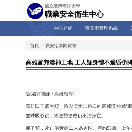
跳
國立臺灣海洋大學
到
職業安全衛生中心
主
要
中心介紹
職安衛管理系統
內
容
區
首頁
職安衛新聞宣導
高雄富邦漢神工地 工人疑身體不適昏倒摔
[記者許麗娟 / 高雄報導]
高雄凹子底大順一路與博愛二路口的富邦漢神3館
去呼吸心跳，經送醫搶救仍不治身亡。
據了解，死亡的黃姓工人為男性、年約53歲，上