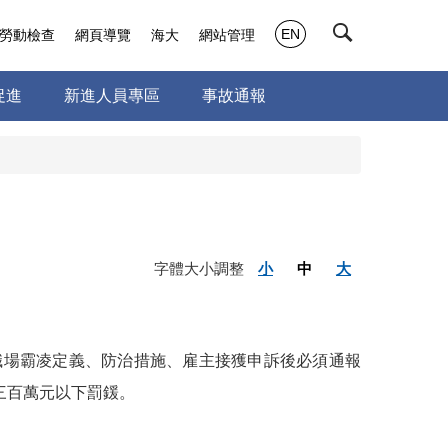
EN
勞動檢查
網頁導覽
海大
網站管理
促進
新進人員專區
事故通報
字體大小調整
小
中
大
職場霸凌定義、防治措施、雇主接獲申訴後必須通報
三百萬元以下罰鍰。