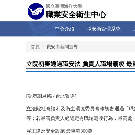
跳
國立臺灣海洋大學
到
職業安全衛生中心
主
要
中心介紹
職安衛管理系統
內
容
區
首頁
職安衛新聞宣導
立院初審通過職安法 負責人職場霸凌 最重罰
[記者謝君臨 / 台北報導]
立法院社會福利及衛生環境委員會昨初審通過「職
等；若最高負責人經認定有職場霸凌行為，最高處
雇主違反安全設施 最重罰300萬