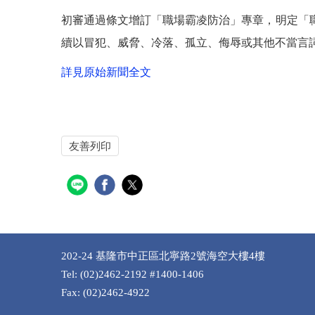
初審通過條文增訂「職場霸凌防治」專章，明定「
續以冒犯、威脅、冷落、孤立、侮辱或其他不當言
詳見原始新聞全文
友善列印
202-24 基隆市中正區北寧路2號海空大樓4樓
Tel: (02)2462-2192 #1400-1406
Fax: (02)2462-4922