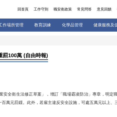
回首頁
工作守則
職安衛政策
常見問答
意見回饋
工作場所管理
教育訓練
化學品管理
健康服務及
100萬 (自由時報)
業安全衛生法修正草案」，增訂「職場霸凌防治」專章，明定
一百萬元罰鍰。此外，若雇主違反安全設施，可處五萬元以上、