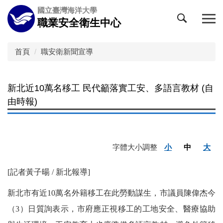
跳
國立臺灣海洋大學
到
職業安全衛生中心
主
要
內
首頁
職安衛新聞宣導
容
區
新北近10萬名移工 民代籲落實工安、多語言教材 (自
由時報)
字體大小調整
小
中
大
[記者黃子暘 / 新北報導]
新北市有近10萬名外籍移工在此勞動謀生，市議員陳偉杰今
（3）日質詢表示，市府應正視移工的工地安全、醫療協助