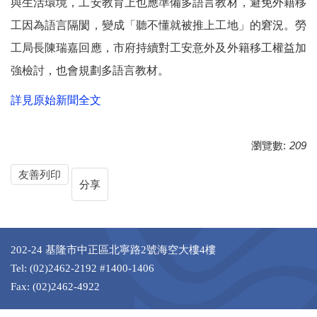
與生活環境，工安教育上也應準備多語言教材，避免外籍移
工因為語言隔閡，變成「聽不懂就被推上工地」的窘況。勞
工局長陳瑞嘉回應，市府持續對工安意外及外籍移工權益加
強檢討，也會規劃多語言教材。
詳見原始新聞全文
瀏覽數:
209
友善列印
分享
202-24 基隆市中正區北寧路2號海空大樓4樓
Tel: (02)2462-2192 #1400-1406
Fax: (02)2462-4922