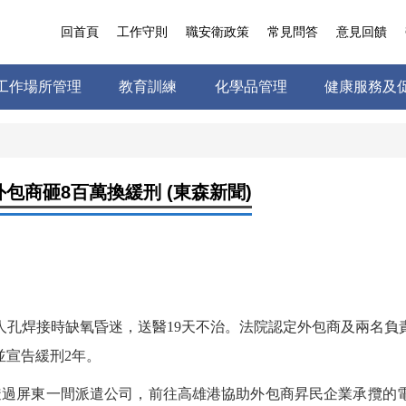
回首頁
工作守則
職安衛政策
常見問答
意見回饋
工作場所管理
教育訓練
化學品管理
健康服務及
包商砸8百萬換緩刑 (東森新聞)
人孔焊接時缺氧昏迷，送醫19天不治。法院認定外包商及兩名負
並宣告緩刑2年。
日，透過屏東一間派遣公司，前往高雄港協助外包商昇民企業承攬