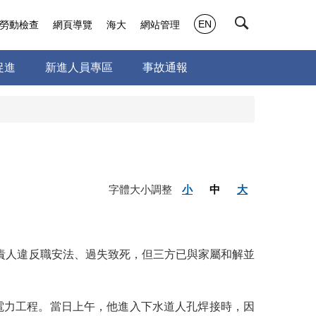
EN
勞動檢查
網頁導覽
海大
網站管理
促進
新進人員專區
事故通報
字體大小調整
小
中
大
責人違反職安法、過失致死，但三方已與家屬和解並
的電力工程。當日上午，他進入下水道人孔焊接時，因