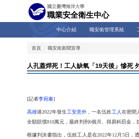
跳
國立臺灣海洋大學
到
職業安全衛生中心
主
要
中心介紹
職安衛管理系統
內
容
區
首頁
職安衛新聞宣導
人孔蓋焊死！工人缺氧「19天後」慘死 外
[記者
李宛秦
]
高雄
港2022年發生
工安
意外
，一名伍姓
工人
在密閉
全額賠償810萬元，最終判刑6個月、得易科罰金，
根據判決書指出，伍姓工人是在2022年12月5