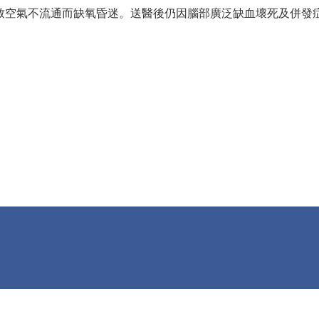
致空氣不流通而缺氧昏迷。送醫後仍因腦部廣泛缺血壞死及併發症