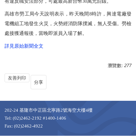
有違反職安法部分，可處最高新台幣30萬元罰鍰。
高雄市勞工局今天說明表示，昨天晚間8時許，興達電廠發
電機組工地發生火災，火勢經消防隊撲滅，無人受傷。勞檢
處接獲通報後，當晚即派員入場了解。
詳見原始新聞全文
瀏覽數:
277
友善列印
分享
202-24 基隆市中正區北寧路2號海空大樓4樓
Tel: (02)2462-2192 #1400-1406
Fax: (02)2462-4922