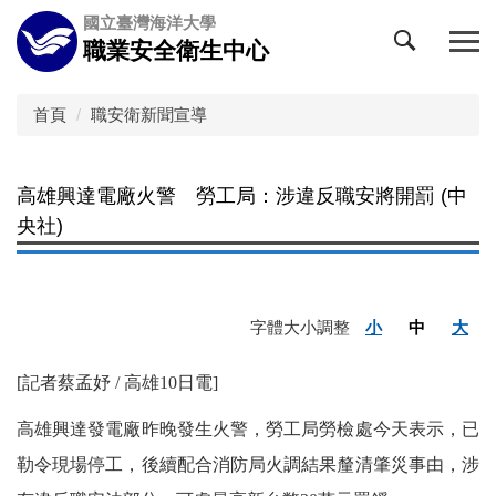
跳
國立臺灣海洋大學
到
職業安全衛生中心
主
要
內
首頁
職安衛新聞宣導
容
區
高雄興達電廠火警 勞工局：涉違反職安將開罰 (中
央社)
字體大小調整
小
中
大
[記者蔡孟妤 / 高雄10日電]
高雄興達發電廠昨晚發生火警，勞工局勞檢處今天表示，已
勒令現場停工，後續配合消防局火調結果釐清肇災事由，涉