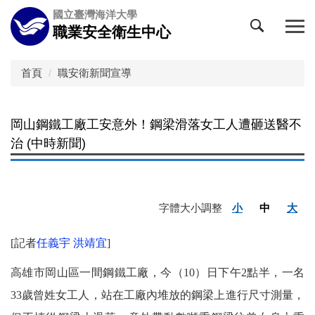
跳
國立臺灣海洋大學
到
職業安全衛生中心
主
要
內
首頁
職安衛新聞宣導
容
區
岡山鋼鐵工廠工安意外！鋼梁滑落女工人遭砸送醫不
治 (中時新聞)
字體大小調整
小
中
大
[記者
任義宇
洪靖宜
]
高雄市岡山區一間鋼鐵工廠，今（10）日下午2點半，一名
33歲曾姓女工人，站在工廠內堆放的鋼梁上進行尺寸測量，