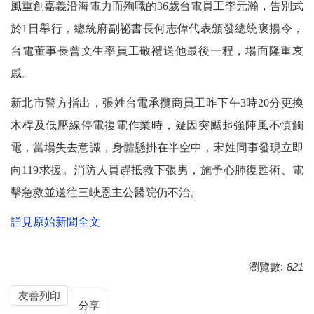
風重創嘉義沿海電力而殉職的36歲台電員工李元瀚，告別式
於1日舉行，總統府副祕書長何志偉代表頒發總統褒揚令，
台電董事長曾文生率員工敬禮送他最後一程，場面隆重哀
戚。
新北市警方指出，張姓台電承攬商員工昨下午3時20分更換
木桿及低壓線停電復電作業時，疑因突颳起強陣風不慎觸
電，當場失去意識，身體懸掛在半空中，宋姓同事發現立即
向119求援。消防人員趕抵救下張男，施予心肺復甦術、電
擊急救並送往三峽恩主公醫院仍不治。
詳見原始新聞全文
瀏覽數:
821
友善列印
分享