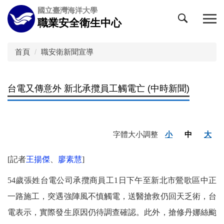
跳
國立臺灣海洋大學
到
職業安全衛生中心
主
要
內
首頁
職安衛新聞宣導
容
區
台電又傳意外 新北承攬員工觸電亡 (中時新聞)
字體大小調整
小
中
大
[記者
王揚傑
、
廖素慧
]
54
歲張姓台電公司承攬商員工1日下午至新北市鶯歌區中正
一路施工，突遇強陣風不慎觸電，送醫搶救仍回天乏術，台
電表示，實際發生原因仍待調查確認。此外，搶修丹娜絲颱