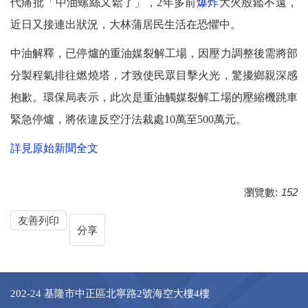
代痛批「中油螺絲又鬆了」，2年多前
爆炸
大火殷鑑不遠，
近日又接連出狀況，大林蒲居民生活在恐懼中。
中油解釋，已停爐的重油媒裂解工場，因壓力調整後需將部
分製程氣排往燃燒塔，才致使民眾目擊火光，驚擾鄉親深感
抱歉。環保局表示，此次是重油觸媒裂解工場的壓縮機跳車
緊急停爐，將依違反空汙法裁處10萬至500萬元。
詳見原始新聞全文
瀏覽數:
152
友善列印
分享
202-24 基隆市中正區北寧路2號海空大樓4樓