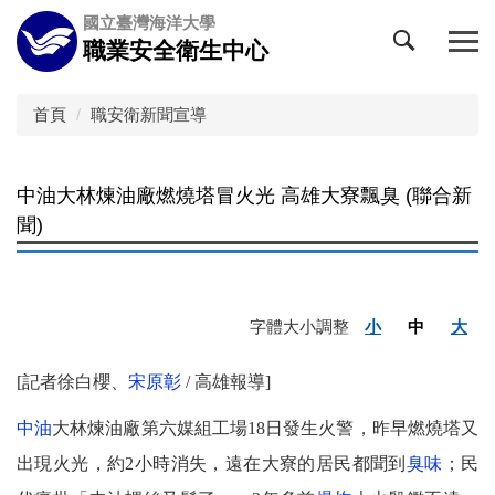
跳
國立臺灣海洋大學
到
職業安全衛生中心
主
要
內
首頁
職安衛新聞宣導
容
區
中油大林煉油廠燃燒塔冒火光 高雄大寮飄臭 (聯合新
聞)
字體大小調整
小
中
大
[記者徐白櫻、
宋原彰
/
高雄報導]
中油
大林煉油廠第六媒組工場18日發生火警，昨早燃燒塔又
出現火光，約2小時消失，遠在大寮的居民都聞到
臭味
；民