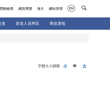
EN
勞動檢查
網頁導覽
海大
網站管理
促進
新進人員專區
事故通報
字體大小調整
小
中
大