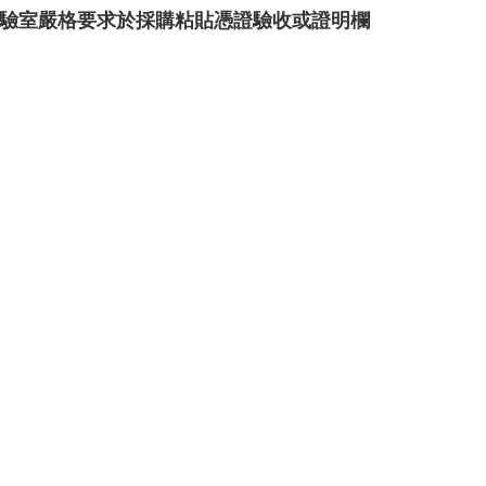
實驗室嚴格要求於採購粘貼憑證驗收或證明欄