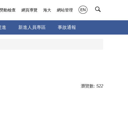
EN
勞動檢查
網頁導覽
海大
網站管理
促進
新進人員專區
事故通報
瀏覽數:
522