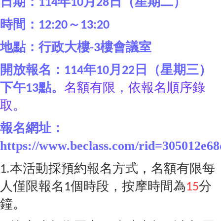
日期：
年
月
日（星期二）
114
10
28
時間：
～
12:20
13:20
地點：行政大樓
樓會議室
-3
開放報名：
年
月
日（星期三）
114
10
22
名額有限，依報名順序錄
下午
。
13點
取。
報名網址：
https://www.beclass.com/rid=305012e6
本活動採預約報名方式，名額有限每
1.
人僅限報名
個時段，按摩時間為
分
1
15
鐘。