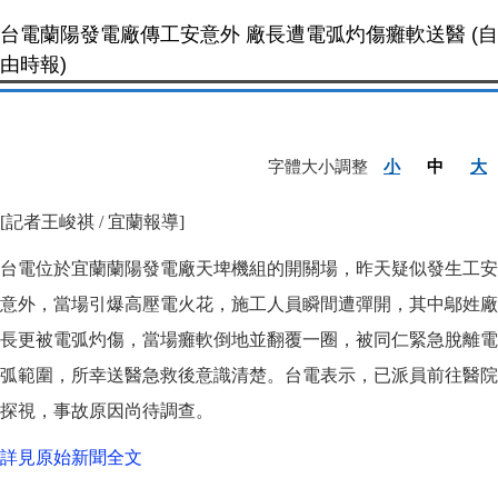
台電蘭陽發電廠傳工安意外 廠長遭電弧灼傷癱軟送醫 (自
由時報)
字體大小調整
小
中
大
[記者王峻祺 / 宜蘭報導]
台電位於宜蘭蘭陽發電廠天埤機組的開關場，昨天疑似發生工安
意外，當場引爆高壓電火花，施工人員瞬間遭彈開，其中鄔姓廠
長更被電弧灼傷，當場癱軟倒地並翻覆一圈，被同仁緊急脫離電
弧範圍，所幸送醫急救後意識清楚。台電表示，已派員前往醫院
探視，事故原因尚待調查。
詳見原始新聞全文