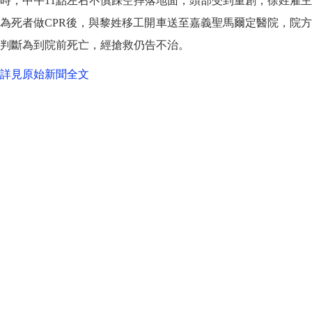
時，中午11點左右不慎踩空摔落地面，頭部受到重創，徐姓雇主
為死者做CPR後，與黎姓移工開車送至嘉義聖馬爾定醫院，院方
判斷為到院前死亡，經搶救仍告不治。
詳見原始新聞全文