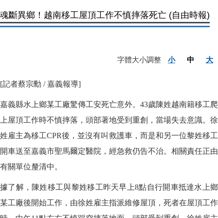
魂斷異鄉！越南移工屋頂工作不慎摔落死亡 (自由時報)
字體大小調整
小
中
大
[記者蔡宗勳 / 嘉義報導]
嘉義縣水上鄉某工廠驚傳工安死亡意外。43歲陳姓越南籍移工爬
上屋頂工作時不慎摔落，頭部著地受到重創，當場失去意識。徐
姓雇主為移工CPR後，並沒有叫救護車，而是和另一位黎姓移工
開車送至嘉義市聖馬爾定醫院，經急救仍告不治。相關責任正由
有關單位釐清中。
據了解，陳姓移工與黎姓移工昨天早上8點自行開車抵達水上鄉
某工廠後開始工作，由徐姓雇主指派維修屋頂，死者在屋頂工作