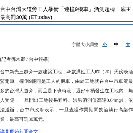
台中台灣大道旁工人暴衝「連撞9機車」酒測超標 雇主
最高罰30萬 (ETtoday)
字體大小調整
小
中
大
[記者鄧木卿 / 台中報導]
台中新光三越旁一處建築工地，46歲洪姓工人昨（20）天傍晚酒
駕開車，撞倒9輛同是工人的機車，由於工地就在台中市車流最
多的台灣大道旁，而且是下班時段，還好車禍發生在工地內，無
人受傷，一旦開出工地後果難料。洪男酒測值高達0.64mg/l，依
法送辦，台中市政府表示，一旦查獲作業期間飲酒執行高架作
業，最高可罰30萬元。
詳見原始新聞全文